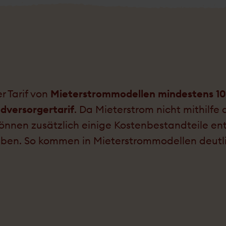
r Tarif von
Mieterstrommodellen min­des­tens 1
d­versorger­tarif
. Da Mieter­strom nicht mithilfe 
können zusätzlich einige Kosten­bestand­teile ent­
eben. So kommen in Mieter­strom­modellen deutl