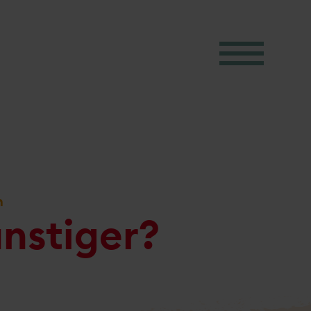
m
ünstiger?