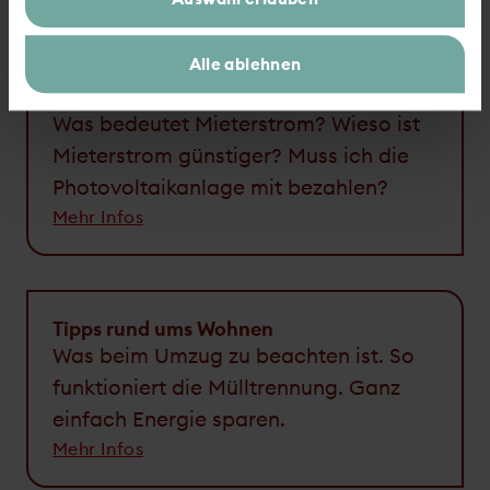
Alle ablehnen
Infos zum GEWAG-Mieterstrom
Was bedeutet Mieterstrom? Wieso ist
Mieterstrom günstiger? Muss ich die
Photovoltaikanlage mit bezahlen?
Mehr Infos
Tipps rund ums Wohnen
Was beim Umzug zu beachten ist. So
funktioniert die Mülltrennung. Ganz
einfach Energie sparen.
Mehr Infos