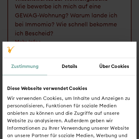
Wie bewerbe ich mich auf eine
GEWAG-Wohnung? Warum lande ich
bei Immomio? Wie schnell bekomme
ich Bescheid?
Mehr Infos
Zustimmung
Details
Über Cookies
Rund ums Mietverhältnis
Was brauche ich für meine
Diese Webseite verwendet Cookies
Ummeldung beim Einwohner­
meldeamt? Darf ich bei der GEWAG
Wir verwenden Cookies, um Inhalte und Anzeigen zu
personalisieren, Funktionen für soziale Medien
Haustiere halten? Meine Partnerin
anbieten zu können und die Zugriffe auf unsere
möchte zu mir ziehen.
Website zu analysieren. Außerdem geben wir
Mehr Infos
Informationen zu Ihrer Verwendung unserer Website
an unsere Partner für soziale Medien, Werbung und