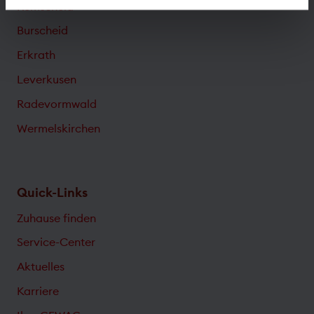
Remscheid
Burscheid
Erkrath
Leverkusen
Radevormwald
Wermelskirchen
Quick-Links
Zuhause finden
Service-Center
Aktuelles
Karriere