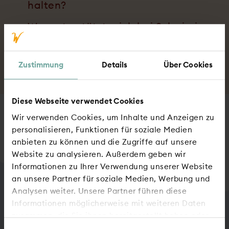
halten?
Wer unterstützt mich bei Schwierig­
keiten mit Ab­läufen bei Immo­mio?
Zustimmung
Details
Über Cookies
Diese Webseite verwendet Cookies
Sie haben eine andere Frage?
Wir verwenden Cookies, um Inhalte und Anzeigen zu
personalisieren, Funktionen für soziale Medien
Zum Kontaktformular
anbieten zu können und die Zugriffe auf unsere
Website zu analysieren. Außerdem geben wir
Informationen zu Ihrer Verwendung unserer Website
an unsere Partner für soziale Medien, Werbung und
Analysen weiter. Unsere Partner führen diese
Informationen möglicherweise mit weiteren Daten
zusammen, die Sie ihnen bereitgestellt haben oder
die sie im Rahmen Ihrer Nutzung der Dienste