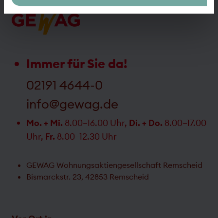
Immer für Sie da!
02191 4644-0
info@gewag.de
Mo. + Mi.
8.00–16.00 Uhr,
Di. + Do.
8.00–17.00
Uhr,
Fr.
8.00–12.30 Uhr
GEWAG Wohnungsaktiengesellschaft Remscheid
Bismarckstr. 23, 42853 Remscheid