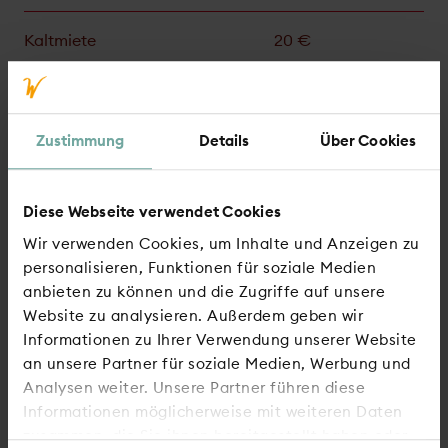
Kaltmiete
20 €
Nebenkosten
Keine Angabe
Zustimmung
Details
Über Cookies
Heizkosten enthalten
nein
Gesamtmiete
20,00 €
Diese Webseite verwendet Cookies
Wir verwenden Cookies, um Inhalte und Anzeigen zu
personalisieren, Funktionen für soziale Medien
Genossen­schafts­anteile
Keine Angabe €
anbieten zu können und die Zugriffe auf unsere
Website zu analysieren. Außerdem geben wir
Wohn­berechti­gungs­schein
nicht erforderlich
Informationen zu Ihrer Verwendung unserer Website
an unsere Partner für soziale Medien, Werbung und
Analysen weiter. Unsere Partner führen diese
Informationen möglicherweise mit weiteren Daten
Energieausweis
zusammen, die Sie ihnen bereitgestellt haben oder