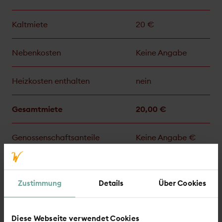
Kaltmiete
20 €
Nebenkosten
Keine Angabe
Heizkosten enthalten
nein
Gesamtmiete
20,00 €
Genossen­schafts­anteile
Keine Angabe €
Wohn­berechti­gungs­schein
nicht erforderlich
Zustimmung
Details
Über Cookies
Energieausweis
Diese Webseite verwendet Cookies