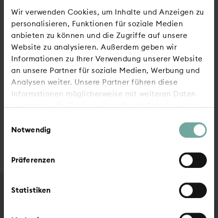
Wir verwenden Cookies, um Inhalte und Anzeigen zu
Baujahr
Keine Angabe
personalisieren, Funktionen für soziale Medien
anbieten zu können und die Zugriffe auf unsere
Energieausweistyp
Keine Angabe
Website zu analysieren. Außerdem geben wir
Informationen zu Ihrer Verwendung unserer Website
an unsere Partner für soziale Medien, Werbung und
Energieverbrauchswert
Keine Angabe
Analysen weiter. Unsere Partner führen diese
Informationen möglicherweise mit weiteren Daten
zusammen, die Sie ihnen bereitgestellt haben oder
die sie im Rahmen Ihrer Nutzung der Dienste
Einwilligungsauswahl
gesammelt haben.
Notwendig
Zur Übersicht
Präferenzen
Statistiken