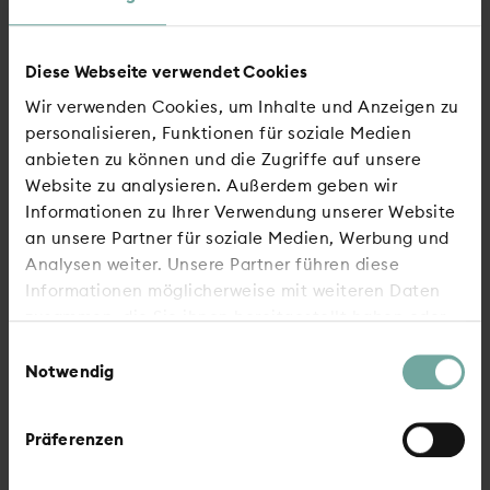
GEWAG veröffentlicht Geschäftsbericht
2025
Diese Webseite verwendet Cookies
GEWAG setzt am Güldenwerth auf
Wir verwenden Cookies, um Inhalte und Anzeigen zu
Sanierung statt Neubau
personalisieren, Funktionen für soziale Medien
anbieten zu können und die Zugriffe auf unsere
GEWAG lädt zu Mieterfesten ein
Website zu analysieren. Außerdem geben wir
Informationen zu Ihrer Verwendung unserer Website
Die GEWAG wünscht erholsame Ostertage
an unsere Partner für soziale Medien, Werbung und
Analysen weiter. Unsere Partner führen diese
Schlüsselübergabe an der Hochstraße: AOK
Informationen möglicherweise mit weiteren Daten
bezieht die neuen Räumlichkeiten
zusammen, die Sie ihnen bereitgestellt haben oder
die sie im Rahmen Ihrer Nutzung der Dienste
ALTE VÖMIX: GEWAG schafft neue
Einwilligungsauswahl
gesammelt haben.
Notwendig
Parkmöglichkeiten
Präferenzen
Zur Übersicht