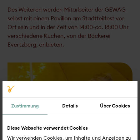
Des Weiteren werden Mitarbeiter der GEWAG
selbst mit einem Pavillon am Stadtteilfest vor
Ort sein und in der Zeit von 14:00-ca. 18:00 Uhr
verschiedene Kuchen, von der Bäckerei
Evertzberg, anbieten.
Zustimmung
Details
Über Cookies
Diese Webseite verwendet Cookies
Wir verwenden Cookies, um Inhalte und Anzeigen zu