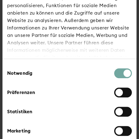
personalisieren, Funktionen für soziale Medien
anbieten zu können und die Zugriffe auf unsere
Website zu analysieren. Außerdem geben wir
Informationen zu Ihrer Verwendung unserer Website
an unsere Partner für soziale Medien, Werbung und
Analysen weiter. Unsere Partner führen diese
Informationen möglicherweise mit weiteren Daten
zusammen, die Sie ihnen bereitgestellt haben oder
Weitere Meldungen
die sie im Rahmen Ihrer Nutzung der Dienste
Einwilligungsauswahl
gesammelt haben.
Notwendig
GEWAG veröffentlicht Geschäftsbericht
2025
Präferenzen
GEWAG setzt am Güldenwerth auf
Sanierung statt Neubau
Statistiken
GEWAG lädt zu Mieterfesten ein
Marketing
Die GEWAG wünscht erholsame Ostertage